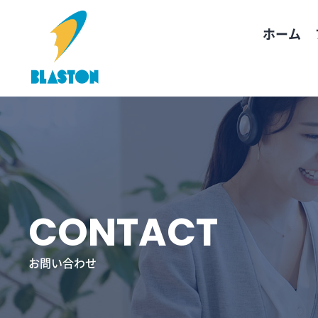
お問い合
コ
ン
ホーム
テ
ン
ツ
へ
ス
キ
ッ
プ
CONTACT
お問い合わせ