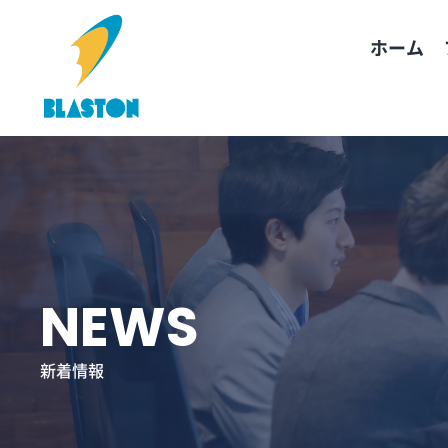
コ
ン
ホーム
テ
ン
ツ
へ
ス
キ
ッ
プ
NEWS
新着情報