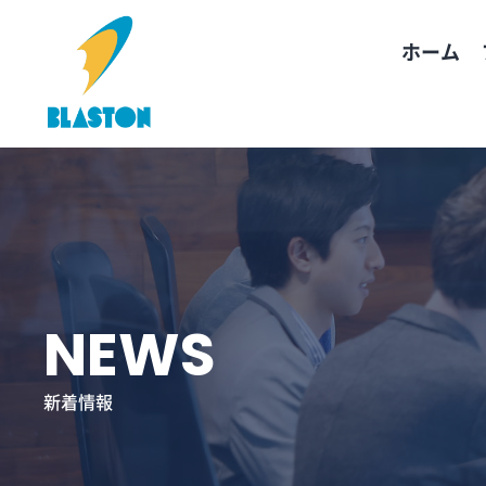
コ
ン
ホーム
テ
ン
ツ
へ
ス
キ
ッ
プ
NEWS
新着情報